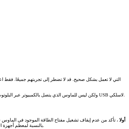
ملاحظة: الطرق أدناه مخصصة للماوس الذي يتصل بالكمبيوتر باستخدام مستقبل USB ، ولكن ليس للماوس الذي يتصل بالكمبيوتر عبر البلوتوث. قبل تجربة الطرق أدناه ، تأكد من استخدام ماوس USB لاسلكي.
أولا
، تأكد من عدم إيقاف تشغيل مفتاح الطاقة الموجود في الماوس ف
هو التأكد من ضبط المفتاح على ON. بالنسبة لمعظم أجهزة الماوس اللاسلكية ، يكون مفتاح الطاقة في الجزء الخلفي من الماوس أو في الجزء السفلي من الماوس.