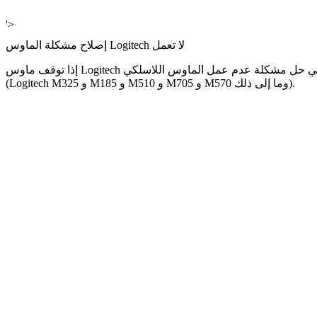
'>
إصلاح مشكلة الماوس Logitech لا تعمل
إذا توقف ماوس Logitech اللاسلكي عن العمل ، فلا داعي للقلق. يمكنك حل المشكلة بإحدى الطرق التالية. ساعدت هذه الطرق العديد من المستخدمين في حل مشكلة عدم عمل الماوس اللاسلكي Logitech
(Logitech M325 و M185 و M510 و M705 و M570 وما إلى ذلك).