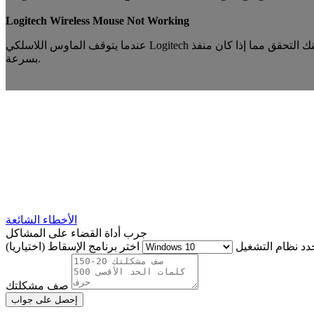
Logitech Wireless Mouse Not Working
عندما يتوقف الماوس اللاسلكي Logitech عن العمل ، يمكنك التحقق مما إذا كان منفذ USB معطلاً ، أو إذا كان برنامج تشغيل الماوس تالفًا ، أو إذا تم تفريغ البطاريات ، وما إلى ذلك ، فيمكنك حل المشكلة
بسرعة.
الأخطاء الشائعة
جرب أداة القضاء على المشاكل
دد نظام التشغيل
اختر برنامج الإسقاط (اختياريا)
صف مشكلتك
إحصل على جواب